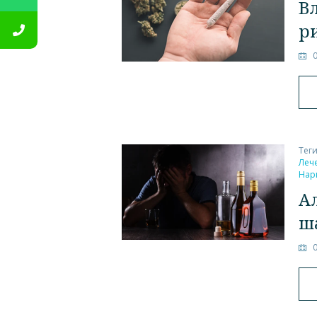
В
р
Тег
Леч
Нар
А
ш