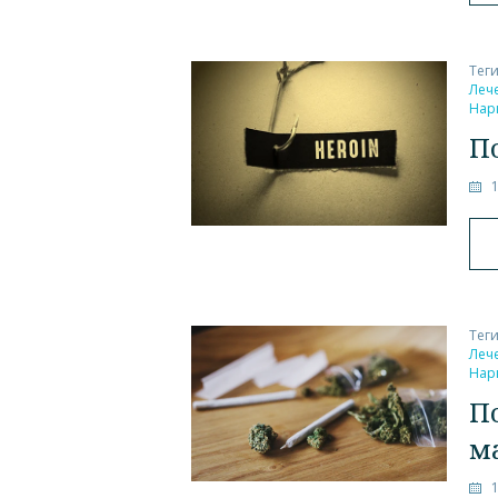
Тег
Леч
Нар
П
Тег
Леч
Нар
П
м