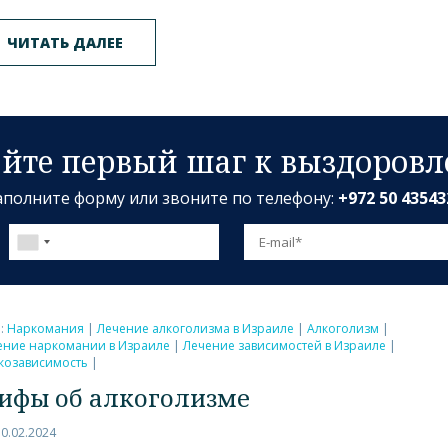
ЧИТАТЬ ДАЛЕЕ
йте первый шаг к выздоров
аполните форму или звоните по телефону:
+972 50 43543
и:
Наркомания
|
Лечение алкоголизма в Израиле
|
Алкоголизм
|
ение наркомании в Израиле
|
Лечение зависимостей в Израиле
|
козависимость
|
ифы об алкоголизме
10.02.2024