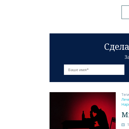
Сдела
З
Тег
Леч
Нар
М