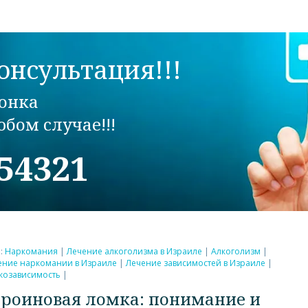
онсультация!!!
онка
бом случае!!!
354321
и:
Наркомания
|
Лечение алкоголизма в Израиле
|
Алкоголизм
|
ение наркомании в Израиле
|
Лечение зависимостей в Израиле
|
козависимость
|
ероиновая ломка: понимание и