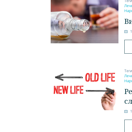
Тег
Леч
Нар
В
Тег
Леч
Нар
Р
с