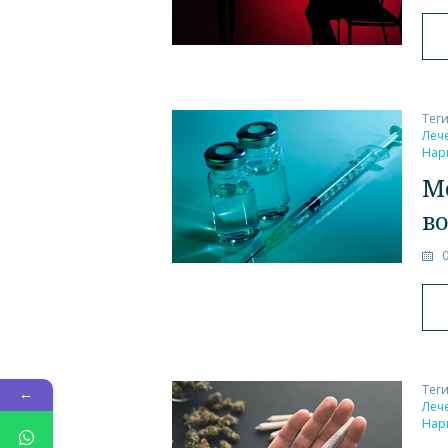
Тег
Леч
Нар
М
в
Тег
←
Леч
Нар