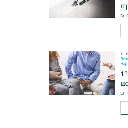
п
Тег
Леч
Нар
1
и