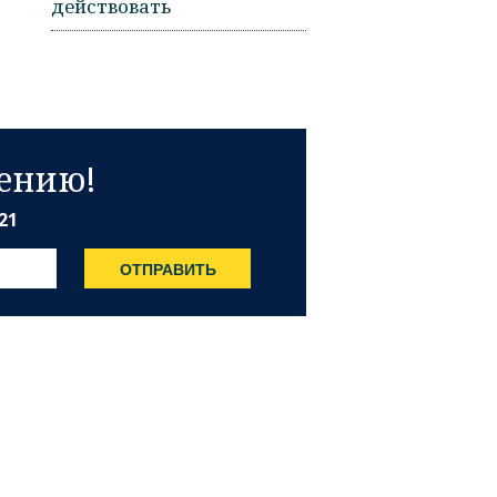
действовать
лению!
21